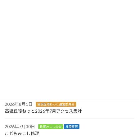
の皆様に、ふれあいの家花壇やひきのみちアー
チ花壇、山の辺橋花壇で花いっぱいの景観を維
持してきま […]
続きを読む
最近の投稿
2026年8月5日
白山・松風台自治会
白山・松風台自治会 2026年8月役員会議事録
2026年8月3日
旗立台自治会
旗立台自治会 令和８年度８月班長役員会議事録
2026年8月1日
高坂丘陵ねっと運営委員会
高坂丘陵ねっと2026年7月アクセス集計
2026年7月30日
丘陵みこしの会
丘陵夏祭
こどもみこし修理