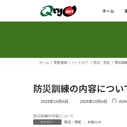
コ
ナ
ン
ビ
ホーム
テ
ゲ
ン
ー
ツ
シ
へ
ョ
ス
ン
キ
に
ッ
移
ホーム
更新情報
ハートピア
防災・防犯
防災訓
プ
動
防災訓練の内容につい
最
2024年10月6日
2024年10月6日
AD
終
更
防災訓練の内容について
新
防災・防犯
、
お知らせ
カテゴリー
日