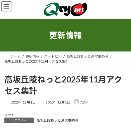
コ
ナ
ン
ビ
テ
ゲ
ン
ー
ツ
シ
へ
ョ
更新情報
ス
ン
キ
に
ッ
移
プ
動
ホーム
更新情報
ハートピア
高坂丘陵ねっと運営委員会
高坂丘陵ねっと2025年11月アクセス集計
高坂丘陵ねっと2025年11月アク
セス集計
最
2025年12月1日
2025年12月1日
ADM
終
更
202511
新
高坂丘陵ねっと運営委員会
カテゴリー
日
時