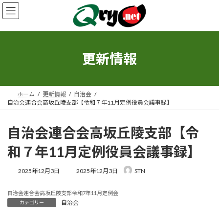
コ
ナ
ン
ビ
テ
ゲ
ン
ー
ツ
シ
へ
ョ
更新情報
ス
ン
キ
に
ッ
移
プ
動
ホーム
更新情報
自治会
自治会連合会高坂丘陵支部【令和７年11月定例役員会議事録】
自治会連合会高坂丘陵支部【令
和７年11月定例役員会議事録】
最
2025年12月3日
2025年12月3日
STN
終
更
自治会連合会高坂丘陵支部令和7年11月定例会
新
自治会
カテゴリー
日
時