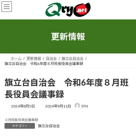
コ
ナ
ン
ビ
テ
ゲ
ン
ー
ツ
シ
へ
ョ
更新情報
ス
ン
キ
に
ッ
移
プ
動
ホーム
更新情報
自治会
旗立台自治会
旗立台自治会 令和6年度８月班長役員会議事録
旗立台自治会 令和6年度８月班
長役員会議事録
最
2024年8月5日
2024年9月11日
STN
終
更
８月班長役員会議事録
新
旗立台自治会
カテゴリー
日
時