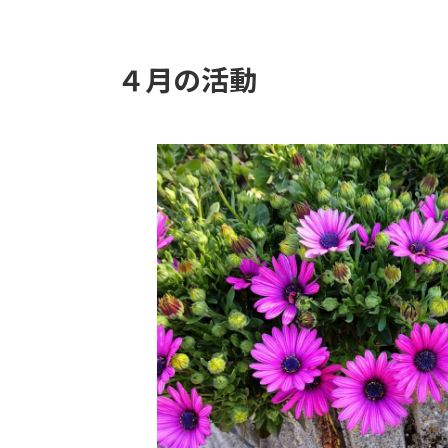
時
:
４月の活動