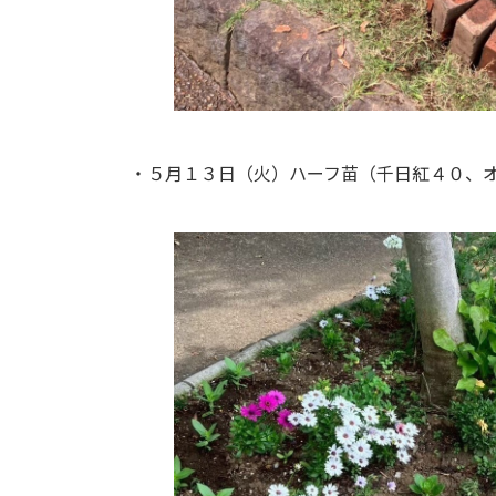
・５月１３日（火）ハーフ苗（千日紅４０、