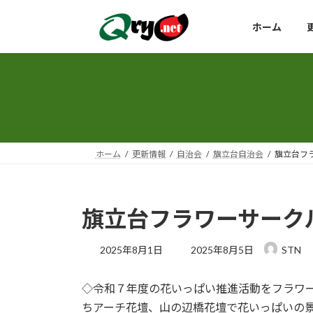
コ
ナ
ン
ビ
ホーム
テ
ゲ
ン
ー
ツ
シ
へ
ョ
ス
ン
キ
に
ッ
移
ホーム
更新情報
自治会
旗立台自治会
旗立台フ
プ
動
旗立台フラワーサーク
最
2025年8月1日
2025年8月5日
STN
終
更
◇令和７年度の花いっぱい推進活動をフラワ
新
日
ちアーチ花壇、山の辺橋花壇で花いっぱいの