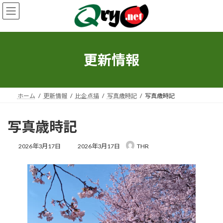
コ
ナ
ン
ビ
テ
ゲ
ン
ー
ツ
シ
へ
ョ
更新情報
ス
ン
キ
に
ッ
移
プ
動
ホーム
更新情報
比企点描
写真歳時記
写真歳時記
写真歳時記
最
2026年3月17日
2026年3月17日
THR
終
更
新
日
時
: