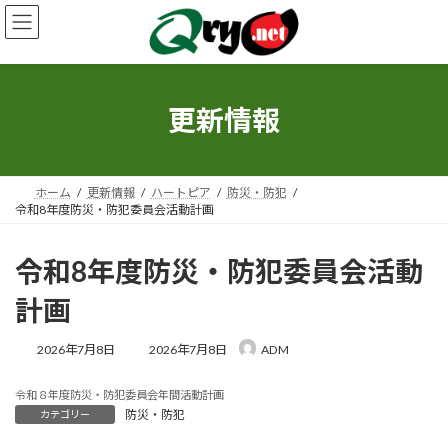
コ
ナ
ン
ビ
テ
ゲ
ン
ー
ツ
シ
へ
ョ
更新情報
ス
ン
キ
に
ッ
移
プ
動
ホーム
更新情報
ハートピア
防災・防犯
令和8年度防災・防犯委員会活動計画
令和8年度防災・防犯委員会活動
計画
最
2026年7月8日
2026年7月8日
ADM
終
更
令和８年度防災・防犯委員会年間活動計画
新
防災・防犯
カテゴリー
日
時