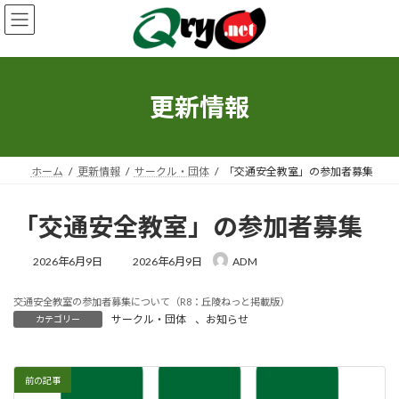
コ
ナ
ン
ビ
テ
ゲ
ン
ー
ツ
シ
へ
ョ
更新情報
ス
ン
キ
に
ッ
移
プ
動
ホーム
更新情報
サークル・団体
「交通安全教室」の参加者募集
「交通安全教室」の参加者募集
最
2026年6月9日
2026年6月9日
ADM
終
更
交通安全教室の参加者募集について（R8：丘陵ねっと掲載版）
新
サークル・団体
、
お知らせ
カテゴリー
日
時
:
前の記事