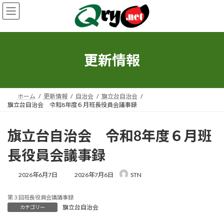
コ
ナ
ン
ビ
テ
ゲ
ン
ー
ツ
シ
へ
ョ
更新情報
ス
ン
キ
に
ッ
移
プ
動
ホーム
更新情報
自治会
旗立台自治会
旗立台自治会 令和8年度６月班長役員会議事録
旗立台自治会 令和8年度６月班
長役員会議事録
最
2026年6月7日
2026年7月6日
STN
終
更
第３回班長役員会議議事録
新
旗立台自治会
カテゴリー
日
時